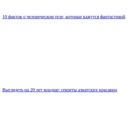
10 фактов о человеческом теле, которые кажутся фантастикой
Выглядеть на 20 лет младше: секреты азиатских красавиц