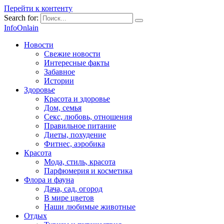
Перейти к контенту
Search for:
InfoOnlain
Новости
Свежие новости
Интересные факты
Забавное
Истории
Здоровье
Красота и здоровье
Дом, семья
Секс, любовь, отношения
Правильное питание
Диеты, похудение
Фитнес, аэробика
Красота
Мода, стиль, красота
Парфюмерия и косметика
Флора и фауна
Дача, сад, огород
В мире цветов
Наши любимые животные
Отдых