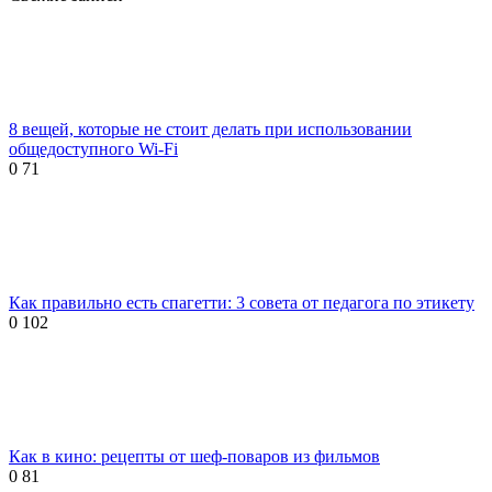
8 вещей, которые не стоит делать при использовании
общедоступного Wi-Fi
0
71
Как правильно есть спагетти: 3 совета от педагога по этикету
0
102
Как в кино: рецепты от шеф-поваров из фильмов
0
81