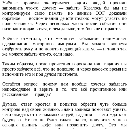
Учёные провели эксперимент: одних людей просили
запомнить что-то, других — забыть. Казалось бы, мы не
контролируем свою память, но данные ЭЭГ доказали
обратное — воспоминания действительно могут угасать по
воле человека. Через несколько часов после события они
начинают подавляться, и чем дальше, тем больше стираются.
Учёные отметили, что механизм забывания напоминает
сдерживание моторного импульса. Вы можете вовремя
отдёрнуть руку и не ловить падающий кактус — и точно так
же можете забыть что-то, если надо.
Таким образом, после прочтения гороскопа или гадания вы
просто забудете всё, что не подошло, и через какое-то время не
вспомните это и под дулом пистолета.
Остаётся вопрос: почему нам вообще хочется забывать
неподходящее и верить в то, что всё прочитанное или
рассказанное — правда?
Думаю, ответ кроется в попытке обрести чуть больше
контроля над своей жизнью. Знаки зодиака помогают узнать,
чего ожидать от незнакомых людей, гадания — чего ждать от
будущего. Никто не будет гадать на то, получится у него
сегодня выпить кофе или позвонить другу. Это мы