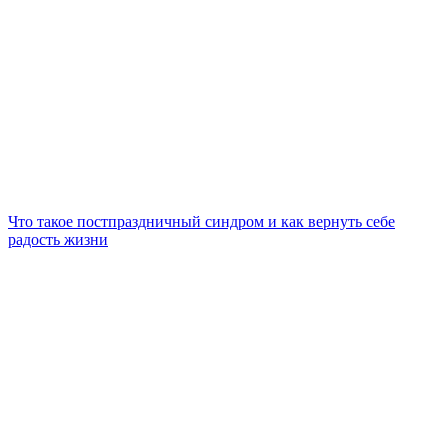
Что такое постпраздничный синдром и как вернуть себе
радость жизни