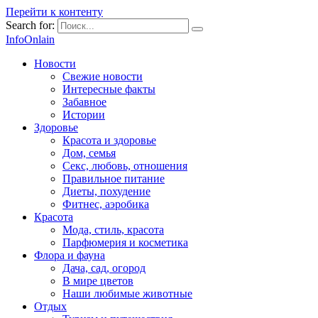
Перейти к контенту
Search for:
InfoOnlain
Новости
Свежие новости
Интересные факты
Забавное
Истории
Здоровье
Красота и здоровье
Дом, семья
Секс, любовь, отношения
Правильное питание
Диеты, похудение
Фитнес, аэробика
Красота
Мода, стиль, красота
Парфюмерия и косметика
Флора и фауна
Дача, сад, огород
В мире цветов
Наши любимые животные
Отдых