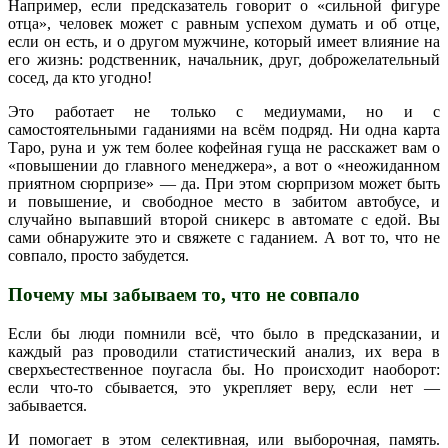
Например, если предсказатель говорит о «сильной фигуре
отца», человек может с равным успехом думать и об отце,
если он есть, и о другом мужчине, который имеет влияние на
его жизнь: родственник, начальник, друг, доброжелательный
сосед, да кто угодно!
Это работает не только с медиумами, но и с
самостоятельными гаданиями на всём подряд. Ни одна карта
Таро, руна и уж тем более кофейная гуща не расскажет вам о
«повышении до главного менеджера», а вот о «неожиданном
приятном сюрпризе» — да. При этом сюрпризом может быть
и повышение, и свободное место в забитом автобусе, и
случайно выпавший второй сникерс в автомате с едой. Вы
сами обнаружите это и свяжете с гаданием. А вот то, что не
совпало, просто забудется.
Почему мы забываем то, что не совпало
Если бы люди помнили всё, что было в предсказании, и
каждый раз проводили статистический анализ, их вера в
сверхъестественное поугасла бы. Но происходит наоборот:
если что-то сбывается, это укрепляет веру, если нет —
забывается.
И помогает в этом селективная, или выборочная, память.