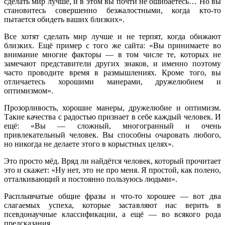
сделать мир лучше, и в этом вы почти не ошибаетесь… Но вы
становитесь совершенно безжалостными, когда кто-то
пытается обидеть ваших близких».
Все хотят сделать мир лучше и не терпят, когда обижают
близких. Ещё пример с того же сайта: «Вы принимаете во
внимание многие факторы — в том числе те, которых не
замечают представители других знаков, и именно поэтому
часто проводите время в размышлениях. Кроме того, вы
отличаетесь хорошими манерами, дружелюбием и
оптимизмом».
Прозорливость, хорошие манеры, дружелюбие и оптимизм.
Такие качества с радостью признает в себе каждый человек. И
ещё: «Вы — сложный, многогранный и очень
привлекательный человек. Вы способны очаровать любого,
но никогда не делаете этого в корыстных целях».
Это просто мёд. Вряд ли найдётся человек, который прочитает
это и скажет: «Ну нет, это не про меня. Я простой, как полено,
отталкивающий и постоянно пользуюсь людьми».
Расплывчатые общие фразы и что-то хорошее — вот два
слагаемых успеха, которые заставляют нас верить в
псевдонаучные классификации, а ещё — во всякого рода
предсказания.