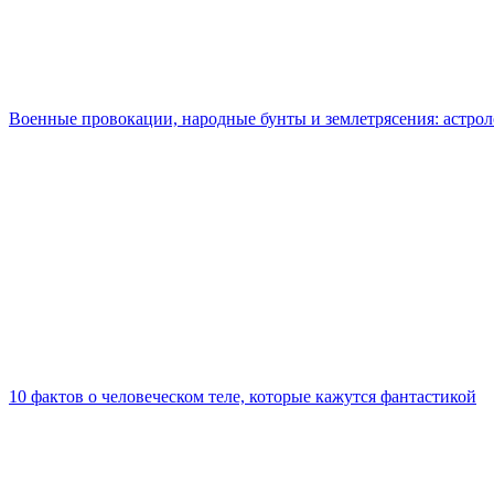
Военные провокации, народные бунты и землетрясения: астролог
10 фактов о человеческом теле, которые кажутся фантастикой