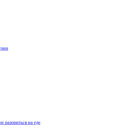
жчин
е разориться на еде