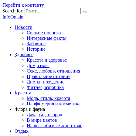
Перейти к контенту
Search for:
InfoOnlain
Новости
Свежие новости
Интересные факты
Забавное
Истории
Здоровье
Красота и здоровье
Дом, семья
Секс, любовь, отношения
Правильное питание
Диеты, похудение
Фитнес, аэробика
Красота
Мода, стиль, красота
Парфюмерия и косметика
Флора и фауна
Дача, сад, огород
В мире цветов
Наши любимые животные
Отдых