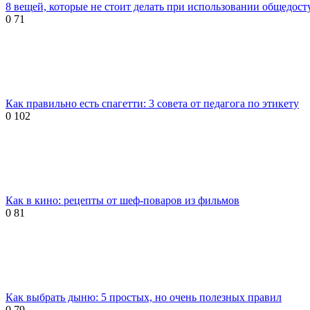
8 вещей, которые не стоит делать при использовании общедост
0
71
Как правильно есть спагетти: 3 совета от педагога по этикету
0
102
Как в кино: рецепты от шеф-поваров из фильмов
0
81
Как выбрать дыню: 5 простых, но очень полезных правил
0
79