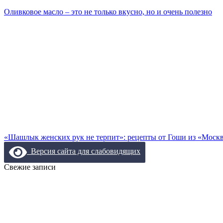
Оливковое масло – это не только вкусно, но и очень полезно
«Шашлык женских рук не терпит»: рецепты от Гоши из «Москв
Версия сайта для слабовидящих
Свежие записи