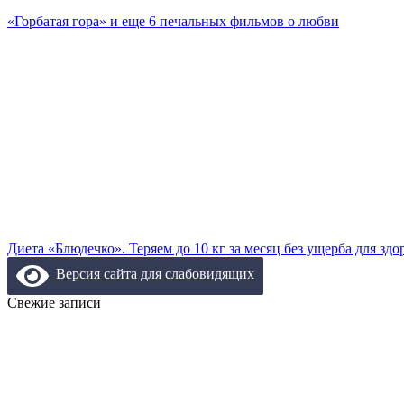
«Горбатая гора» и еще 6 печальных фильмов о любви
Диета «Блюдечко». Теряем до 10 кг за месяц без ущерба для здо
Версия сайта для слабовидящих
Свежие записи