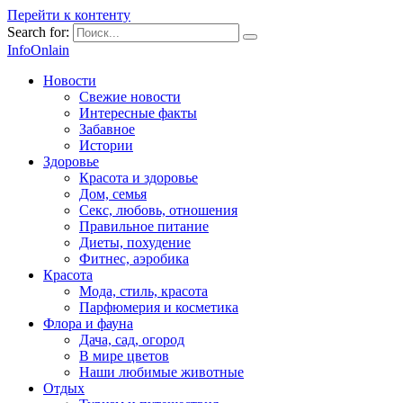
Перейти к контенту
Search for:
InfoOnlain
Новости
Свежие новости
Интересные факты
Забавное
Истории
Здоровье
Красота и здоровье
Дом, семья
Секс, любовь, отношения
Правильное питание
Диеты, похудение
Фитнес, аэробика
Красота
Мода, стиль, красота
Парфюмерия и косметика
Флора и фауна
Дача, сад, огород
В мире цветов
Наши любимые животные
Отдых