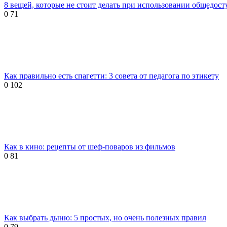
8 вещей, которые не стоит делать при использовании общедост
0
71
Как правильно есть спагетти: 3 совета от педагога по этикету
0
102
Как в кино: рецепты от шеф-поваров из фильмов
0
81
Как выбрать дыню: 5 простых, но очень полезных правил
0
79