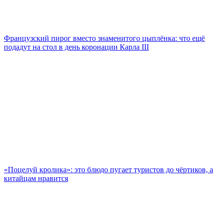
Французский пирог вместо знаменитого цыплёнка: что ещё
подадут на стол в день коронации Карла III
«Поцелуй кролика»: это блюдо пугает туристов до чёртиков, а
китайцам нравится