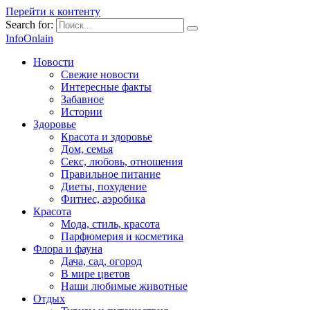
Перейти к контенту
Search for:
InfoOnlain
Новости
Свежие новости
Интересные факты
Забавное
Истории
Здоровье
Красота и здоровье
Дом, семья
Секс, любовь, отношения
Правильное питание
Диеты, похудение
Фитнес, аэробика
Красота
Мода, стиль, красота
Парфюмерия и косметика
Флора и фауна
Дача, сад, огород
В мире цветов
Наши любимые животные
Отдых